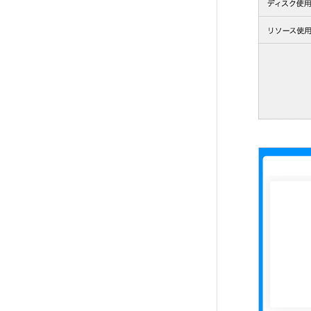
サーバー間コピー
Apacheハンドラ
メーラーの設定
サーバー間コピーの新規作成
Apacheハンドラの設定
Macのメール設定
SSH設定
Windows10のメール設定
直リンク保護
SSH設定の利用（Windows）
Outlook（new）のメール設定
直リンク保護の設定
SSH設定の利用（Mac）
Outlook（Office 365）のメー
ル設定
cronジョブ
Thunderbirdのメール設定（W
cron設定の新規作成
indows）
Thunderbirdのメール設定（M
サーバー解析
ac）
アクセス統計の利用
Becky! のメール設定（Windo
ディスク使用容量の確認
ws）
リソース使用状況の確認
iPhoneのメール設定
Androidのメール設定
ウェブメール
ウェブメールのログイン