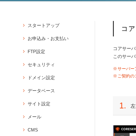
スタートアップ
コア
アカウント
お申込み・お支払い
アカウントのお申込み
コアサーバ
登録
FTP設定
コントロールパネルにログイ
このサーバ
バリュードメインのユーザー
ン
FTPソフトの設定情報の確認
登録
セキュリティ
パスワードの再発行
サーバー
FTPパスワードの変更
コアサーバーのお申込み・購
独自SSLの新規設定
アカウントの削除（契約解
ご契約の
ドメイン設定
入方法
サブFTP設定の新規作成
除）
無料SSLの新規設定
サブFTPアカウントのパスワ
ドメイン設定の新規作成
登録メールアドレスの変更
購入・延長
データベース
独自SSLの延長・更新設定
ード変更
コアサーバー付属のドメイン
アカウントの購入
アカウント登録時のメールの
承認用メールアドレスの新規
データベース操作
FFFTPの設定方法
でサイトを公開
1.
サイト設定
再送
左
コアサーバーの延長・更新
作成
データベースの新規作成
WinSCPの設定方法（FTPS
サブドメイン設定の新規作成
PHP設定
コアサーバーの自動延長・更
プロトコル）
メール
データベースの削除
画面紹介
ドメイン設定の削除
新の設定
PHPの設定
ダッシュボード
Cyberduckの設定方法（Ma
データベースのパスワード変
メール設定
永久無料ドメインの登録
期限切れアカウントの復活方
CMS
PHPのバージョン変更（全体
c）
更
ドメイン
メールの新規作成
既存ドメインを永久無料対象
法