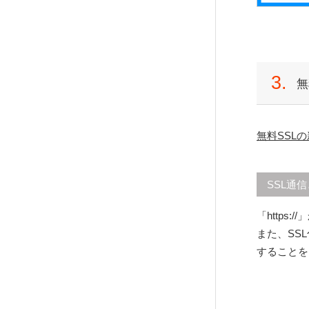
ウェブメールの送受信
3.
無
無料SSL
SSL通
「http
また、SS
することを