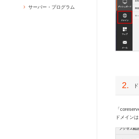
設定）
FileZillaの設定方法
CMSインストール
ウェブ
として紐付け
サーバー・プログラム
メール設定情報の確認
phpMyAdmin
登録済みアカウントのプラン
PHPのバージョン変更（ドメ
WordPressのインストール
メール
変更
メールのパスワード再発行
phpMyAdminのログイン
イン別）
アプリケーション
XOOPSのインストール
データベース
メールの設定変更・削除
ownCloudのインストール
アクセス制限
Magentのインストール
ツール
メールの転送設定
Nextcloud Hubのインストー
ベーシック認証の設定
契約情報
ル
メールの転送設定（複数転送
WordPressの移行
特定のIPアドレス・ホスト名
先を一括登録）
All-in-One WP Migrationの使
アプリケーションのアンイン
からのアクセスを許可
用方法
ストール
メールの自動返信設定の作成
特定のIPアドレス・ホスト名
Duplicatorの使用方法
自動作成されたデータベース
バケーションメッセージの作
からのアクセスをブロック
のログイン
成
プラグインを使わず移行する
リダイレクト
場合
Eメールフィルターの設定
2.
バックアップ
ド
リダイレクト（URL転送）設
CatchAllの設定
自動バックアップからの復元
定
メール配送設定
（JetBackup）
DKIMの設定方法
hostsファイル
WordPressのバックアップ方
「cores
法と復旧方法
hostsファイルの設定方法
スパムフィルターの設定
ドメインは
（Windows）
メーリングリストの新規作成
ファイルマネージャー
hostsファイルの設定方法（M
メーリングリストのアーカイ
ファイルマネージャーの操作
ac）
ブの削除