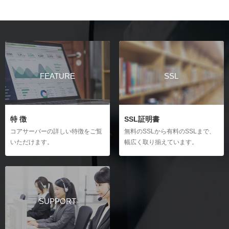
XOOPSのインストール
契約情報
ベーシック認証の設定
メールの設定変更・削除
ownCloudのインストール
Magentのインストール
特定のIPアドレス・ホスト名からのアクセスを許可
メールの転送設定
Nextcloud Hubのインストール
特定のIPアドレス・ホスト名からのアクセスをブロック
WordPressの移行
メールの転送設定（複数転送先を一括登録）
アプリケーションのアンインストール
All-in-One WP Migrationの使用方法
メールの自動返信設定の作成
自動作成されたデータベースのログイン
リダイレクト
Duplicatorの使用方法
バケーションメッセージの作成
リダイレクト（URL転送）設定
バックアップ
FEATURE
SSL
プラグインを使わず移行する場合
Eメールフィルターの設定
自動バックアップからの復元（JetBackup）
hostsファイル
CatchAllの設定
WordPressのバックアップ方法と復旧方法
hostsファイルの設定方法（Windows）
メール配送設定
hostsファイルの設定方法（Mac）
ファイルマネージャー
DKIMの設定方法
特 徴
SSL証明書
ファイルマネージャーの操作
Apacheハンドラ
スパムフィルターの設定
コアサーバーの詳しい特徴をご覧
無料のSSLから有料のSSLまで、
Apacheハンドラの設定
いただけます。
幅広く取り揃えています。
メーリングリストの新規作成
サーバー間コピー
メーリングリストのアーカイブの削除
サーバー間コピーの新規作成
直リンク保護
直リンク保護の設定
メーラーの設定
SSH設定
Macのメール設定
SSH設定の利用（Windows）
SUPPORT
Windows10のメール設定
SSH設定の利用（Mac）
Outlook（new）のメール設定
cronジョブ
Outlook（Office 365）のメール設定