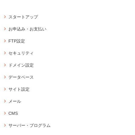
スタートアップ
アカウント
お申込み・お支払い
アカウントのお申込み
登録
FTP設定
コントロールパネルにログイン
バリュードメインのユーザー登録
パスワードの再発行
FTPソフトの設定情報の確認
セキュリティ
コアサーバーのお申込み・購入方法
アカウントの削除（契約解除）
FTPパスワードの変更
独自SSLの新規設定
購入・延長
登録メールアドレスの変更
ドメイン設定
サブFTP設定の新規作成
無料SSLの新規設定
アカウントの購入
アカウント登録時のメールの再送
サブFTPアカウントのパスワード変更
ドメイン設定の新規作成
データベース
独自SSLの延長・更新設定
コアサーバーの延長・更新
FFFTPの設定方法
コアサーバー付属のドメインでサイトを公開
画面紹介
承認用メールアドレスの新規作成
データベース操作
コアサーバーの自動延長・更新の設定
サイト設定
WinSCPの設定方法（FTPSプロトコル）
サブドメイン設定の新規作成
ダッシュボード
データベースの新規作成
期限切れアカウントの復活方法
Cyberduckの設定方法（Mac）
ドメイン設定の削除
PHP設定
ドメイン
メール
データベースの削除
登録済みアカウントのプラン変更
FileZillaの設定方法
PHPの設定
永久無料ドメインの登録
ウェブ
データベースのパスワード変更
メール設定
CMS
PHPのバージョン変更（全体設定）
既存ドメインを永久無料対象として紐付け
メール
メールの新規作成
phpMyAdmin
PHPのバージョン変更（ドメイン別）
データベース
CMSインストール
サーバー・プログラム
メール設定情報の確認
phpMyAdminのログイン
WordPressのインストール
ツール
アクセス制限
メールのパスワード再発行
アプリケーション