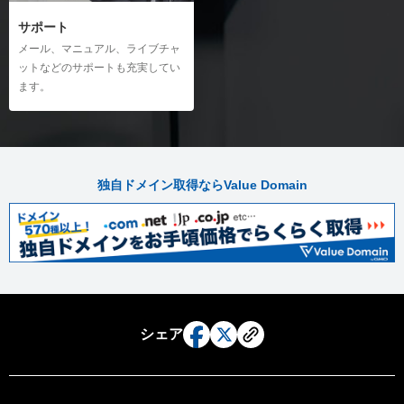
cron設定の新規作成
Thunderbirdのメール設定（Windows）
サポート
サーバー解析
Thunderbirdのメール設定（Mac）
メール、マニュアル、ライブチャ
アクセス統計の利用
ットなどのサポートも充実してい
Becky! のメール設定（Windows）
ます。
ディスク使用容量の確認
iPhoneのメール設定
リソース使用状況の確認
Androidのメール設定
ウェブメール
ウェブメールのログイン
独自ドメイン取得ならValue Domain
ウェブメールの送受信
シェア