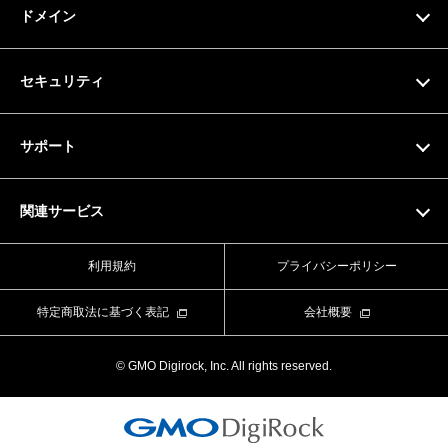
料金プラン
ドメイン
サーバー仕様
お支払い方法
ドメイン検索
セキュリティ
ドメイン料金一覧
SSL証明書
サポート
マニュアル
関連サービス
動画マニュアル
Value Domain
利用規約
プライバシーポリシー
お問い合わせフォーム
Value Server
特定商取法に基づく表記
会社概要
ライブチャット
XREA
© GMO Digirock, Inc. All rights reserved.
よくある質問
Value Auth
お知らせ
CORESERVER media