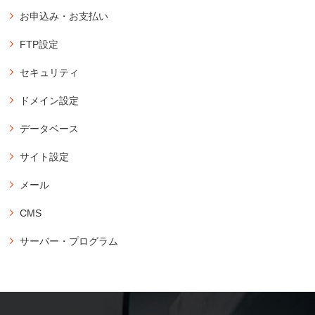
アカウント
お申込み・お支払い
アカウントのお申込み
登録
FTP設定
コントロールパネルにログイン
バリュードメインのユーザー登録
パスワードの再発行
FTPソフトの設定情報の確認
セキュリティ
コアサーバーのお申込み・購入方法
アカウントの削除（契約解除）
FTPパスワードの変更
独自SSLの新規設定
購入・延長
登録メールアドレスの変更
ドメイン設定
サブFTP設定の新規作成
無料SSLの新規設定
アカウントの購入
アカウント登録時のメールの再送
サブFTPアカウントのパスワード変更
ドメイン設定の新規作成
データベース
独自SSLの延長・更新設定
コアサーバーの延長・更新
FFFTPの設定方法
コアサーバー付属のドメインでサイトを公開
画面紹介
承認用メールアドレスの新規作成
データベース操作
コアサーバーの自動延長・更新の設定
サイト設定
WinSCPの設定方法（FTPSプロトコル）
サブドメイン設定の新規作成
ダッシュボード
データベースの新規作成
期限切れアカウントの復活方法
Cyberduckの設定方法（Mac）
ドメイン設定の削除
PHP設定
ドメイン
メール
データベースの削除
登録済みアカウントのプラン変更
FileZillaの設定方法
PHPの設定
永久無料ドメインの登録
ウェブ
データベースのパスワード変更
メール設定
CMS
PHPのバージョン変更（全体設定）
既存ドメインを永久無料対象として紐付け
メール
メールの新規作成
phpMyAdmin
PHPのバージョン変更（ドメイン別）
データベース
CMSインストール
サーバー・プログラム
メール設定情報の確認
phpMyAdminのログイン
WordPressのインストール
ツール
アクセス制限
メールのパスワード再発行
アプリケーション
XOOPSのインストール
契約情報
ベーシック認証の設定
メールの設定変更・削除
ownCloudのインストール
Magentのインストール
特定のIPアドレス・ホスト名からのアクセスを許可
メールの転送設定
Nextcloud Hubのインストール
特定のIPアドレス・ホスト名からのアクセスをブロック
WordPressの移行
メールの転送設定（複数転送先を一括登録）