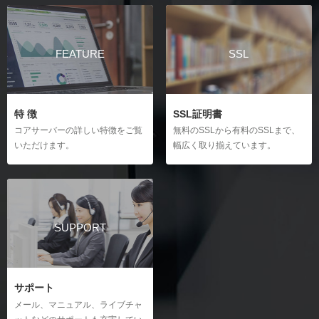
アプリケーションのアンインストール
All-in-One WP Migrationの使用方法
メールの自動返信設定の作成
自動作成されたデータベースのログイン
リダイレクト
Duplicatorの使用方法
バケーションメッセージの作成
リダイレクト（URL転送）設定
バックアップ
FEATURE
SSL
プラグインを使わず移行する場合
Eメールフィルターの設定
自動バックアップからの復元（JetBackup）
hostsファイル
CatchAllの設定
WordPressのバックアップ方法と復旧方法
hostsファイルの設定方法（Windows）
メール配送設定
hostsファイルの設定方法（Mac）
ファイルマネージャー
DKIMの設定方法
特 徴
SSL証明書
ファイルマネージャーの操作
Apacheハンドラ
スパムフィルターの設定
コアサーバーの詳しい特徴をご覧
無料のSSLから有料のSSLまで、
Apacheハンドラの設定
いただけます。
幅広く取り揃えています。
メーリングリストの新規作成
サーバー間コピー
メーリングリストのアーカイブの削除
サーバー間コピーの新規作成
直リンク保護
直リンク保護の設定
メーラーの設定
SSH設定
Macのメール設定
SSH設定の利用（Windows）
SUPPORT
Windows10のメール設定
SSH設定の利用（Mac）
Outlook（new）のメール設定
cronジョブ
Outlook（Office 365）のメール設定
cron設定の新規作成
Thunderbirdのメール設定（Windows）
サポート
サーバー解析
Thunderbirdのメール設定（Mac）
メール、マニュアル、ライブチャ
アクセス統計の利用