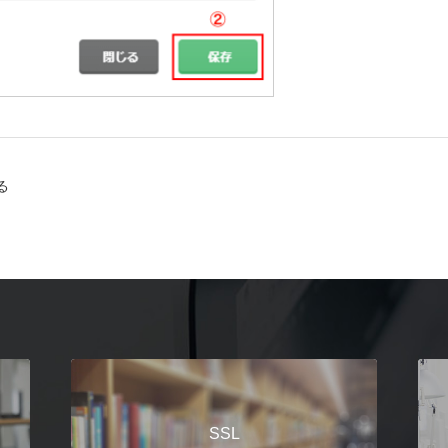
る
SSL