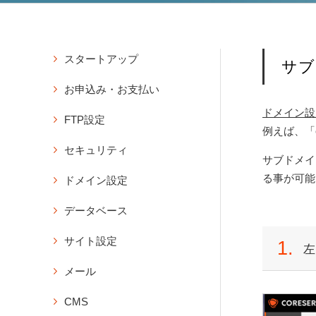
スタートアップ
サブ
アカウント
お申込み・お支払い
アカウントのお申込み
ドメイン設
登録
FTP設定
コントロールパネルにログイ
例えば、「e
バリュードメインのユーザー
ン
FTPソフトの設定情報の確認
登録
セキュリティ
パスワードの再発行
サブドメイン
FTPパスワードの変更
コアサーバーのお申込み・購
独自SSLの新規設定
アカウントの削除（契約解
る事が可能
ドメイン設定
入方法
サブFTP設定の新規作成
除）
無料SSLの新規設定
サブFTPアカウントのパスワ
ドメイン設定の新規作成
登録メールアドレスの変更
購入・延長
データベース
独自SSLの延長・更新設定
ード変更
コアサーバー付属のドメイン
アカウントの購入
アカウント登録時のメールの
承認用メールアドレスの新規
データベース操作
FFFTPの設定方法
でサイトを公開
サイト設定
1.
再送
コアサーバーの延長・更新
作成
左
データベースの新規作成
WinSCPの設定方法（FTPS
サブドメイン設定の新規作成
PHP設定
コアサーバーの自動延長・更
プロトコル）
メール
データベースの削除
画面紹介
ドメイン設定の削除
新の設定
PHPの設定
ダッシュボード
Cyberduckの設定方法（Ma
データベースのパスワード変
メール設定
永久無料ドメインの登録
期限切れアカウントの復活方
CMS
PHPのバージョン変更（全体
c）
更
ドメイン
メールの新規作成
既存ドメインを永久無料対象
法