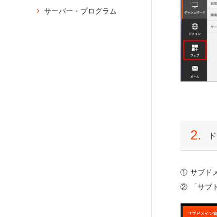
設定）
FileZillaの設定方法
CMSインストール
ウェブ
として紐付け
サーバー・プログラム
メール設定情報の確認
phpMyAdmin
登録済みアカウントのプラン
PHPのバージョン変更（ドメ
WordPressのインストール
メール
変更
メールのパスワード再発行
phpMyAdminのログイン
イン別）
アプリケーション
XOOPSのインストール
データベース
メールの設定変更・削除
ownCloudのインストール
アクセス制限
Magentのインストール
ツール
メールの転送設定
Nextcloud Hubのインストー
ベーシック認証の設定
契約情報
ル
メールの転送設定（複数転送
WordPressの移行
特定のIPアドレス・ホスト名
先を一括登録）
All-in-One WP Migrationの使
アプリケーションのアンイン
からのアクセスを許可
用方法
ストール
メールの自動返信設定の作成
特定のIPアドレス・ホスト名
Duplicatorの使用方法
自動作成されたデータベース
バケーションメッセージの作
からのアクセスをブロック
のログイン
成
プラグインを使わず移行する
リダイレクト
場合
Eメールフィルターの設定
バックアップ
2.
ド
リダイレクト（URL転送）設
CatchAllの設定
自動バックアップからの復元
定
メール配送設定
（JetBackup）
DKIMの設定方法
hostsファイル
WordPressのバックアップ方
サブド
法と復旧方法
hostsファイルの設定方法
スパムフィルターの設定
「サブ
（Windows）
メーリングリストの新規作成
ファイルマネージャー
hostsファイルの設定方法（M
メーリングリストのアーカイ
ファイルマネージャーの操作
ac）
ブの削除