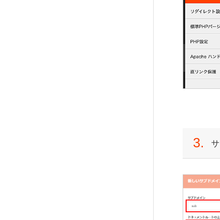
サーバー間コピー
Apacheハンドラ
メーラーの設定
サーバー間コピーの新規作成
Apacheハンドラの設定
Macのメール設定
SSH設定
Windows10のメール設定
直リンク保護
SSH設定の利用（Windows）
Outlook（new）のメール設定
直リンク保護の設定
SSH設定の利用（Mac）
Outlook（Office 365）のメー
ル設定
cronジョブ
Thunderbirdのメール設定（W
cron設定の新規作成
indows）
Thunderbirdのメール設定（M
サーバー解析
ac）
アクセス統計の利用
3.
サ
Becky! のメール設定（Windo
ディスク使用容量の確認
ws）
リソース使用状況の確認
iPhoneのメール設定
Androidのメール設定
ウェブメール
ウェブメールのログイン