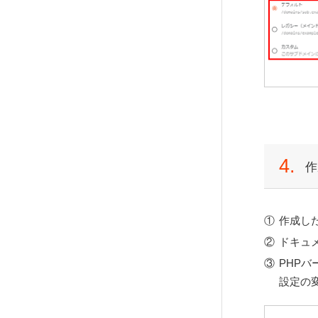
ウェブメールの送受信
4.
作
作成し
ドキュ
PHP
設定の