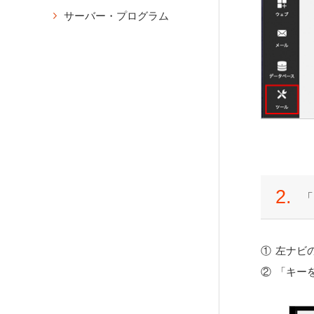
設定）
FileZillaの設定方法
CMSインストール
ウェブ
として紐付け
サーバー・プログラム
メール設定情報の確認
phpMyAdmin
登録済みアカウントのプラン
PHPのバージョン変更（ドメ
WordPressのインストール
メール
変更
メールのパスワード再発行
phpMyAdminのログイン
イン別）
アプリケーション
XOOPSのインストール
データベース
メールの設定変更・削除
ownCloudのインストール
アクセス制限
Magentのインストール
ツール
メールの転送設定
Nextcloud Hubのインストー
ベーシック認証の設定
契約情報
ル
メールの転送設定（複数転送
WordPressの移行
特定のIPアドレス・ホスト名
先を一括登録）
All-in-One WP Migrationの使
アプリケーションのアンイン
からのアクセスを許可
用方法
ストール
メールの自動返信設定の作成
特定のIPアドレス・ホスト名
Duplicatorの使用方法
自動作成されたデータベース
バケーションメッセージの作
からのアクセスをブロック
のログイン
成
プラグインを使わず移行する
リダイレクト
場合
Eメールフィルターの設定
バックアップ
2.
「
リダイレクト（URL転送）設
CatchAllの設定
自動バックアップからの復元
定
メール配送設定
（JetBackup）
DKIMの設定方法
hostsファイル
WordPressのバックアップ方
左ナビ
法と復旧方法
hostsファイルの設定方法
スパムフィルターの設定
「キー
（Windows）
メーリングリストの新規作成
ファイルマネージャー
hostsファイルの設定方法（M
メーリングリストのアーカイ
ファイルマネージャーの操作
ac）
ブの削除