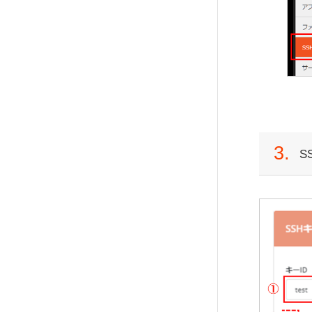
サーバー間コピー
Apacheハンドラ
メーラーの設定
サーバー間コピーの新規作成
Apacheハンドラの設定
Macのメール設定
SSH設定
Windows10のメール設定
直リンク保護
SSH設定の利用（Windows）
Outlook（new）のメール設定
直リンク保護の設定
SSH設定の利用（Mac）
Outlook（Office 365）のメー
ル設定
cronジョブ
Thunderbirdのメール設定（W
cron設定の新規作成
3.
indows）
S
Thunderbirdのメール設定（M
サーバー解析
ac）
アクセス統計の利用
Becky! のメール設定（Windo
ディスク使用容量の確認
ws）
リソース使用状況の確認
iPhoneのメール設定
Androidのメール設定
ウェブメール
ウェブメールのログイン