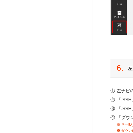
6.
左
左ナビ
「.SS
「.SS
「ダウ
キーI
ダウン