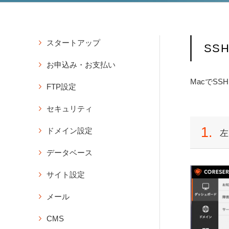
スタートアップ
SS
アカウント
お申込み・お支払い
アカウントのお申込み
MacでSS
登録
FTP設定
コントロールパネルにログイ
バリュードメインのユーザー
ン
FTPソフトの設定情報の確認
登録
セキュリティ
パスワードの再発行
FTPパスワードの変更
コアサーバーのお申込み・購
独自SSLの新規設定
アカウントの削除（契約解
1.
ドメイン設定
入方法
サブFTP設定の新規作成
左
除）
無料SSLの新規設定
サブFTPアカウントのパスワ
ドメイン設定の新規作成
登録メールアドレスの変更
購入・延長
データベース
独自SSLの延長・更新設定
ード変更
コアサーバー付属のドメイン
アカウントの購入
アカウント登録時のメールの
承認用メールアドレスの新規
データベース操作
FFFTPの設定方法
でサイトを公開
サイト設定
再送
コアサーバーの延長・更新
作成
データベースの新規作成
WinSCPの設定方法（FTPS
サブドメイン設定の新規作成
PHP設定
コアサーバーの自動延長・更
プロトコル）
メール
データベースの削除
画面紹介
ドメイン設定の削除
新の設定
PHPの設定
ダッシュボード
Cyberduckの設定方法（Ma
データベースのパスワード変
メール設定
永久無料ドメインの登録
期限切れアカウントの復活方
CMS
PHPのバージョン変更（全体
c）
更
ドメイン
メールの新規作成
既存ドメインを永久無料対象
法