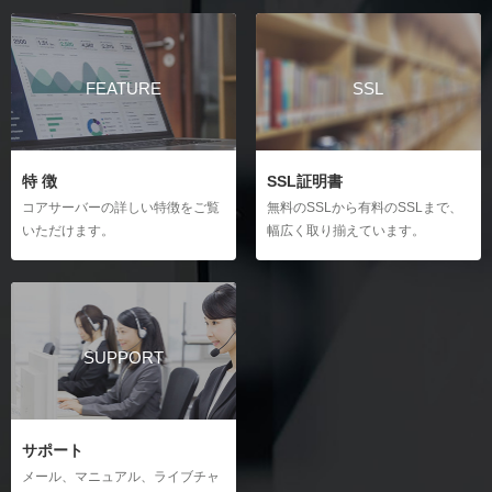
WordPressの移行
メールの転送設定（複数転送先を一括登録）
アプリケーションのアンインストール
All-in-One WP Migrationの使用方法
メールの自動返信設定の作成
自動作成されたデータベースのログイン
リダイレクト
Duplicatorの使用方法
バケーションメッセージの作成
リダイレクト（URL転送）設定
バックアップ
FEATURE
SSL
プラグインを使わず移行する場合
Eメールフィルターの設定
自動バックアップからの復元（JetBackup）
hostsファイル
CatchAllの設定
WordPressのバックアップ方法と復旧方法
hostsファイルの設定方法（Windows）
メール配送設定
hostsファイルの設定方法（Mac）
ファイルマネージャー
DKIMの設定方法
特 徴
SSL証明書
ファイルマネージャーの操作
Apacheハンドラ
スパムフィルターの設定
コアサーバーの詳しい特徴をご覧
無料のSSLから有料のSSLまで、
Apacheハンドラの設定
いただけます。
幅広く取り揃えています。
メーリングリストの新規作成
サーバー間コピー
メーリングリストのアーカイブの削除
サーバー間コピーの新規作成
直リンク保護
直リンク保護の設定
メーラーの設定
SSH設定
Macのメール設定
SSH設定の利用（Windows）
SUPPORT
Windows10のメール設定
SSH設定の利用（Mac）
Outlook（new）のメール設定
cronジョブ
Outlook（Office 365）のメール設定
cron設定の新規作成
Thunderbirdのメール設定（Windows）
サポート
サーバー解析
Thunderbirdのメール設定（Mac）
メール、マニュアル、ライブチャ