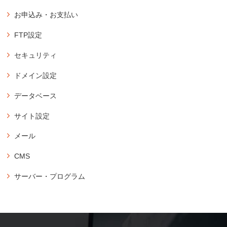
アカウント
お申込み・お支払い
アカウントのお申込み
登録
FTP設定
コントロールパネルにログイン
バリュードメインのユーザー登録
パスワードの再発行
FTPソフトの設定情報の確認
セキュリティ
コアサーバーのお申込み・購入方法
アカウントの削除（契約解除）
FTPパスワードの変更
独自SSLの新規設定
購入・延長
登録メールアドレスの変更
ドメイン設定
サブFTP設定の新規作成
無料SSLの新規設定
アカウントの購入
アカウント登録時のメールの再送
サブFTPアカウントのパスワード変更
ドメイン設定の新規作成
データベース
独自SSLの延長・更新設定
コアサーバーの延長・更新
FFFTPの設定方法
コアサーバー付属のドメインでサイトを公開
画面紹介
承認用メールアドレスの新規作成
データベース操作
コアサーバーの自動延長・更新の設定
サイト設定
WinSCPの設定方法（FTPSプロトコル）
サブドメイン設定の新規作成
ダッシュボード
データベースの新規作成
期限切れアカウントの復活方法
Cyberduckの設定方法（Mac）
ドメイン設定の削除
PHP設定
ドメイン
メール
データベースの削除
登録済みアカウントのプラン変更
FileZillaの設定方法
PHPの設定
永久無料ドメインの登録
ウェブ
データベースのパスワード変更
メール設定
CMS
PHPのバージョン変更（全体設定）
既存ドメインを永久無料対象として紐付け
メール
メールの新規作成
phpMyAdmin
PHPのバージョン変更（ドメイン別）
データベース
CMSインストール
サーバー・プログラム
メール設定情報の確認
phpMyAdminのログイン
WordPressのインストール
ツール
アクセス制限
メールのパスワード再発行
アプリケーション
XOOPSのインストール
契約情報
ベーシック認証の設定
メールの設定変更・削除
ownCloudのインストール
Magentのインストール
特定のIPアドレス・ホスト名からのアクセスを許可
メールの転送設定
Nextcloud Hubのインストール
特定のIPアドレス・ホスト名からのアクセスをブロック