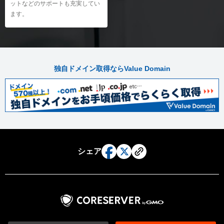
アクセス統計の利用
ットなどのサポートも充実してい
Becky! のメール設定（Windows）
ます。
ディスク使用容量の確認
iPhoneのメール設定
リソース使用状況の確認
Androidのメール設定
ウェブメール
ウェブメールのログイン
独自ドメイン取得ならValue Domain
ウェブメールの送受信
シェア