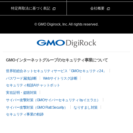
Value Server
特定商取法に基づく表記
会社概要
ライブチャット
XREA
© GMO Digirock, Inc. All rights reserved.
よくある質問
Value Auth
お知らせ
CORESERVER media
メンテナンス情報
GMOインターネットグループのセキュリティ事業について
世界初総合ネットセキュリティサービス「GMOセキュリティ24」
パスワード漏洩診断
Webサイトリスク診断
セキュリティ相談AIチャットボット
実在証明・盗聴対策
サイバー攻撃対策（GMOサイバーセキュリティ byイエラエ）
サイバー攻撃対策（GMO Flatt Security）
なりすまし対策
セキュリティ事業の軌跡