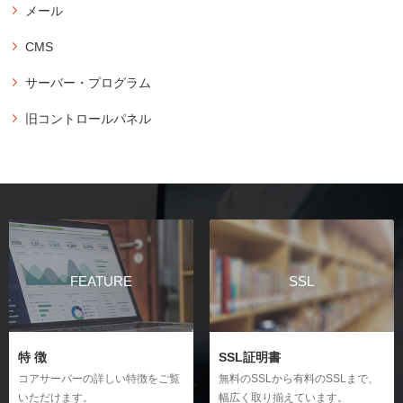
他社管理のドメイン設定の新規作成
サイト設定
ダッシュボード
メール
データベースのバックアップ
Cyberduckの設定方法（Mac）
サイト設定の新規作成
ドメイン設定の削除
バックアップ
ドメイン設定
データベースの削除
メール設定
FileZillaの設定方法
CMS
PHPのバージョン変更
無料バックアップの復元方法
サイト設定
メールの新規作成
phpMyAdmin
サイト設定の削除
データベース
CMSインストール
サーバー・プログラム
メール設定情報の確認
phpMyAdminのインストール
WordPressのインストール
メール
hostsファイル
メールの設定変更
ファイルマネージャー
phpMyAdminのログイン
旧コントロールパネル
メーリングリスト
hostsファイルの設定方法（Windows）
WordPressの移行
メーリングリストの新規作成
ファイルマネージャーの操作
phpMyAdminのログイン時におけるBasic認証のID/PASS変更方法
契約情報
ドメイン設定
hostsファイルの設定方法（Mac）
All-in-One WP Migrationの使用方法
カスタムフィルターの設定
phpMyAdminの接続元IPによるアクセス制限方法
cronジョブ
コアサーバーのドメインウェブの設定
Duplicatorの使用方法
DKIMの設定方法
アクセス制限
cron設定の新規作成
コアサーバーのドメインメールの設定
プラグインを使わず移行する場合
メールアカウントの削除
ベーシック認証の設定
サーバー間コピー
FTP設定
特定のIPアドレス・ホスト名からのアクセスを許可
メーラーの設定
サーバー間コピーの新規作成
FTPパスワードの変更
特定のIPアドレス・ホスト名からのアクセスをブロック
Macのメール設定
サブFTP設定の新規作成
WordPressログイン制限の設定
API
Windows10のメール設定
FEATURE
SSL
サブFTPのパスワード変更
API KEYの新規発行
Outlook（new）のメール設定
Outlook（Office 365）のメール設定
セキュリティ
SSH設定
SNIを使用したSSLの設定
Thunderbirdのメール設定（Windows）
SSHの利用（Windows）
特 徴
SSL証明書
Thunderbirdのメール設定（Mac）
SSHの利用（Mac）
コアサーバーの詳しい特徴をご覧
無料のSSLから有料のSSLまで、
Becky! のメール設定（Windows）
いただけます。
幅広く取り揃えています。