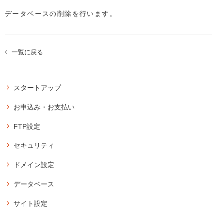
データベースの削除を行います。
一覧に戻る
スタートアップ
アカウント
お申込み・お支払い
アカウントのお申込み
登録
FTP設定
コントロールパネルにログイン
バリュードメインのユーザー登録
パスワードの再発行
FTPソフトの設定情報の確認
セキュリティ
コアサーバーのお申込み・購入方法
サーバーアカウントを別のユーザーに移動
FTPパスワードの変更
独自SSLの新規設定
購入・延長
サーバーの契約を異なるアカウントと交換
ドメイン設定
サブFTP設定の新規作成
無料SSLの新規設定
アカウントの購入
アカウントの削除（契約解除）
サブFTP設定のパスワード変更
ドメイン設定の新規作成
データベース
独自SSLの延長・更新設定
コアサーバーの延長・更新
登録メールアドレスの変更
サブFTP設定の削除
サブドメイン設定の新規作成
設定済サイトの無料SSL化
データベース操作
コアサーバーの自動延長・更新の設定
サイト設定
FFFTPの設定方法
コアサーバー提供のサブドメイン設定の新規作成
画面紹介
データベース設定の新規作成
承認用メールアドレスの新規作成
期限切れアカウントの復活方法
WinSCPの設定方法（FTPSプロトコル）