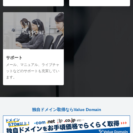
サーバー解析
iPhoneのメール設定
ディスク使用容量の確認
Androidのメール設定
アクセス解析（analog）の確認
ウェブメール
アクセス解析（AWStats）の確認
ウェブメールのログイン
SUPPORT
ウェブメールの送受信
サポート
メール、マニュアル、ライブチャ
ットなどのサポートも充実してい
ます。
独自ドメイン取得ならValue Domain