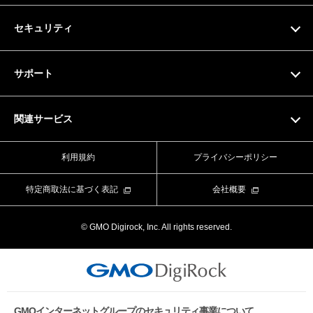
お支払い方法
ドメイン検索
セキュリティ
ドメイン料金一覧
SSL証明書
サポート
マニュアル
関連サービス
動画マニュアル
Value Domain
利用規約
プライバシーポリシー
お問い合わせフォーム
Value Server
特定商取法に基づく表記
会社概要
ライブチャット
XREA
© GMO Digirock, Inc. All rights reserved.
よくある質問
Value Auth
お知らせ
CORESERVER media
メンテナンス情報
GMOインターネットグループのセキュリティ事業について