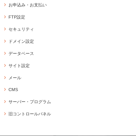
アカウント
お申込み・お支払い
アカウントのお申込み
登録
FTP設定
コントロールパネルにログイン
バリュードメインのユーザー登録
パスワードの再発行
FTPソフトの設定情報の確認
セキュリティ
コアサーバーのお申込み・購入方法
サーバーアカウントを別のユーザーに移動
FTPパスワードの変更
独自SSLの新規設定
購入・延長
サーバーの契約を異なるアカウントと交換
ドメイン設定
サブFTP設定の新規作成
無料SSLの新規設定
アカウントの購入
アカウントの削除（契約解除）
サブFTP設定のパスワード変更
ドメイン設定の新規作成
データベース
独自SSLの延長・更新設定
コアサーバーの延長・更新
登録メールアドレスの変更
サブFTP設定の削除
サブドメイン設定の新規作成
設定済サイトの無料SSL化
データベース操作
コアサーバーの自動延長・更新の設定
サイト設定
FFFTPの設定方法
コアサーバー提供のサブドメイン設定の新規作成
画面紹介
データベース設定の新規作成
承認用メールアドレスの新規作成
期限切れアカウントの復活方法
WinSCPの設定方法（FTPSプロトコル）
他社管理のドメイン設定の新規作成
サイト設定
ダッシュボード
メール
データベースのバックアップ
Cyberduckの設定方法（Mac）
サイト設定の新規作成
ドメイン設定の削除
バックアップ
ドメイン設定
データベースの削除
メール設定
FileZillaの設定方法
CMS
PHPのバージョン変更
無料バックアップの復元方法
サイト設定
メールの新規作成
phpMyAdmin
サイト設定の削除
データベース
CMSインストール
サーバー・プログラム
メール設定情報の確認
phpMyAdminのインストール
WordPressのインストール
メール
hostsファイル
メールの設定変更
ファイルマネージャー
phpMyAdminのログイン
旧コントロールパネル
メーリングリスト
hostsファイルの設定方法（Windows）
WordPressの移行
メーリングリストの新規作成
ファイルマネージャーの操作
phpMyAdminのログイン時におけるBasic認証のID/PASS変更方法
契約情報
ドメイン設定
hostsファイルの設定方法（Mac）
All-in-One WP Migrationの使用方法
カスタムフィルターの設定
phpMyAdminの接続元IPによるアクセス制限方法
cronジョブ
コアサーバーのドメインウェブの設定
Duplicatorの使用方法
DKIMの設定方法
アクセス制限