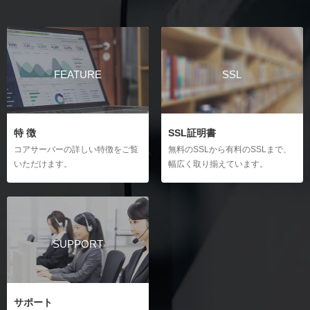
cron設定の新規作成
コアサーバーのドメインメールの設定
プラグインを使わず移行する場合
メールアカウントの削除
ベーシック認証の設定
サーバー間コピー
FTP設定
特定のIPアドレス・ホスト名からのアクセスを許可
メーラーの設定
サーバー間コピーの新規作成
FTPパスワードの変更
特定のIPアドレス・ホスト名からのアクセスをブロック
Macのメール設定
サブFTP設定の新規作成
WordPressログイン制限の設定
API
Windows10のメール設定
FEATURE
SSL
サブFTPのパスワード変更
API KEYの新規発行
Outlook（new）のメール設定
Outlook（Office 365）のメール設定
セキュリティ
SSH設定
SNIを使用したSSLの設定
Thunderbirdのメール設定（Windows）
SSHの利用（Windows）
特 徴
SSL証明書
Thunderbirdのメール設定（Mac）
SSHの利用（Mac）
コアサーバーの詳しい特徴をご覧
無料のSSLから有料のSSLまで、
Becky! のメール設定（Windows）
いただけます。
幅広く取り揃えています。
サーバー解析
iPhoneのメール設定
ディスク使用容量の確認
Androidのメール設定
アクセス解析（analog）の確認
ウェブメール
アクセス解析（AWStats）の確認
ウェブメールのログイン
SUPPORT
ウェブメールの送受信
サポート